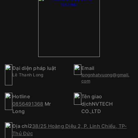
Đại diện pháp luật
Email
Lê Thanh Long
longnhatvuong@gmail.
com
Hotline
Tên giao
0856491368
Mr
dịchNVTECH
Long
CO.,LTD
Địa chỉ2
38/25 Hoàng Diệu 2, P. Linh Chiểu, TP-
Thủ Đức