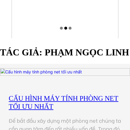
TÁC GIẢ:
PHẠM NGỌC LINH
CẤU HÌNH MÁY TÍNH PHÒNG NET
TỐI ƯU NHẤT
Để bắt đầu xây dựng một phòng net chúng ta
cần quan tâm đến rất nhiều vấn đề. Trong đó,