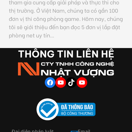
tham gia cung cấp giải pháp và thực thi cho
thị trường. Ở Việt Nam, chúng ta có gần 100
đơn vị thi công phòng game. Hôm nay, chúng
tôi sẽ giới thiệu đến bạn đọc 5 đơn vị lắp đặt
phòng net uy tín…
FACEBOOK
YOUTUBE
TIKTOK
YOUTUBE
Đại diện pháp luật
Email