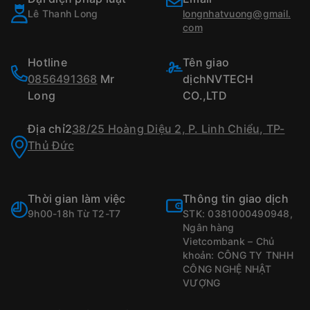
Lê Thanh Long
longnhatvuong@gmail.
com
Hotline
Tên giao
0856491368
Mr
dịchNVTECH
Long
CO.,LTD
Địa chỉ2
38/25 Hoàng Diệu 2, P. Linh Chiểu, TP-
Thủ Đức
Thời gian làm việc
Thông tin giao dịch
9h00-18h Từ T2-T7
STK: 0381000490948,
Ngân hàng
Vietcombank – Chủ
khoản: CÔNG TY TNHH
CÔNG NGHỆ NHẬT
VƯỢNG