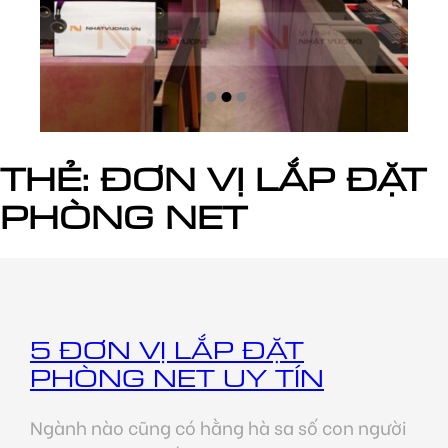
THẺ:
ĐƠN VỊ LẮP ĐẶT
PHÒNG NET
5 ĐƠN VỊ LẮP ĐẶT
PHÒNG NET UY TÍN
Ngành nào cũng có hằng hà sa số con người