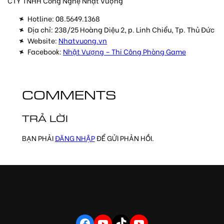
CTY TNHH Công Nghệ Nhật Vượng
Hotline: 08.5649.1368
Địa chỉ: 238/25 Hoàng Diệu 2, p. Linh Chiểu, Tp. Thủ Đức
Website:
Nhatvuong.vn
Facebook:
Nhật Vượng – Thi Công Phòng Game
COMMENTS
TRẢ LỜI
BẠN PHẢI
ĐĂNG NHẬP
ĐỂ GỬI PHẢN HỒI.
FACEBOOK
YOUTUBE
TIKTOK
YOUTUBE