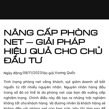
Chuyển
đến
phần
nội
dung
NÂNG CẤP PHÒNG
NET – GIẢI PHÁP
HIỆU QUẢ CHO CHỦ
ĐẦU TƯ
Ngày đăng:
Tác giả:
09/11/2023
Vương Quốc
Tình trạng phòng net vắng khách, sụt giảm doanh số bắt
nguồn từ rất nhiều nguyên nhân. Nguyên nhân hàng đầu
trong số đó có thể là do phòng net của bạn đã xuống cấp
nghiêm trọng. Chính điều này đã tạo ra những trải nghiệm
không tốt cho khách hàng. Và đương nhiên là khách hàng sẽ
không đến với phòng net của bạn nữa. Vậy thì làm sao để