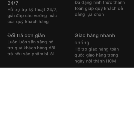
Đa dạng hình thức thanh
24/7
toán giúp quý khách dễ
Hỗ trợ trợ kỹ thuật 24/7,
dàng lựa chọn
giải đáp các vướng mắc
của quý khách hàng
Đổi trả đơn giản
Giao hàng nhanh
Luôn luôn sẵn sàng hỗ
chóng
trợ quý khách hàng đổi
Hỗ trợ giao hàng toàn
trả nếu sản phẩm bị lỗi
quốc giao hàng trong
ngày nội thành HCM