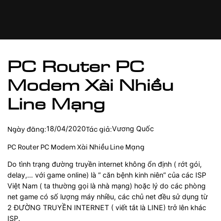
Chuyển
đến
phần
nội
dung
PC Router PC
Modem Xài Nhiều
Line Mạng
Ngày đăng:
Tác giả:
18/04/2020
Vương Quốc
PC Router PC Modem Xài Nhiều Line Mạng
Do tình trạng đường truyền internet không ổn định ( rớt gói,
delay,… với game online) là ” căn bệnh kinh niên” của các ISP
Việt Nam ( ta thường gọi là nhà mạng) hoặc lý do các phòng
net game có số lượng máy nhiều, các chủ net đều sử dụng từ
2 ĐƯỜNG TRUYỀN INTERNET ( viết tắt là LINE) trở lên khác
ISP.