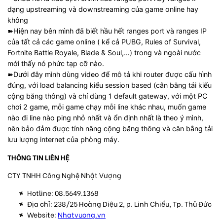
dạng upstreaming và downstreaming của game online hay
không
➽Hiện nay bên mình đã biết hầu hết ranges port và ranges IP
của tất cả các game online ( kể cả PUBG, Rules of Survival,
Fortnite Battle Royale, Blade & Soul,…) trong và ngoài nước
mới thấy nó phức tạp cỡ nào.
➽Dưới đây mình dùng video để mô tả khi router được cấu hình
đúng, với load balancing kiểu session based (cân bằng tải kiểu
cộng băng thông) và chỉ dùng 1 default gateway, với một PC
chơi 2 game, mỗi game chạy mỗi line khác nhau, muốn game
nào đi line nào ping nhỏ nhất và ổn định nhất là theo ý mình,
nên bảo đảm được tính năng cộng băng thông và cân bằng tải
lưu lượng internet của phòng máy.
THÔNG TIN LIÊN HỆ
CTY TNHH Công Nghệ Nhật Vượng
Hotline: 08.5649.1368
Địa chỉ: 238/25 Hoàng Diệu 2, p. Linh Chiểu, Tp. Thủ Đức
Website:
Nhatvuong.vn