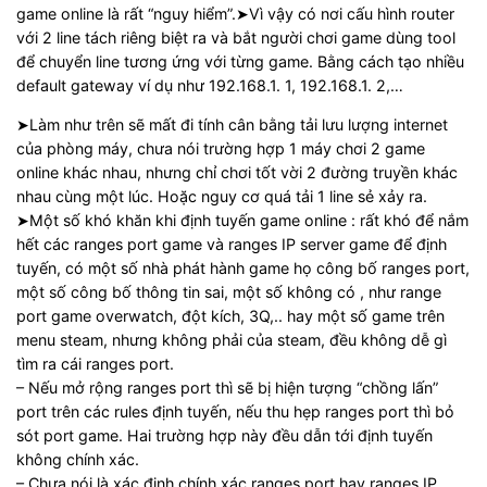
game online là rất “nguy hiểm”.➤Vì vậy có nơi cấu hình router
với 2 line tách riêng biệt ra và bắt người chơi game dùng tool
để chuyển line tương ứng với từng game. Bằng cách tạo nhiều
default gateway ví dụ như 192.168.1. 1, 192.168.1. 2,…
➤Làm như trên sẽ mất đi tính cân bằng tải lưu lượng internet
của phòng máy, chưa nói trường hợp 1 máy chơi 2 game
online khác nhau, nhưng chỉ chơi tốt vời 2 đường truyền khác
nhau cùng một lúc. Hoặc nguy cơ quá tải 1 line sẻ xảy ra.
➤Một số khó khăn khi định tuyến game online : rất khó để nắm
hết các ranges port game và ranges IP server game để định
tuyến, có một số nhà phát hành game họ công bố ranges port,
một số công bố thông tin sai, một số không có , như range
port game overwatch, đột kích, 3Q,.. hay một số game trên
menu steam, nhưng không phải của steam, đều không dễ gì
tìm ra cái ranges port.
– Nếu mở rộng ranges port thì sẽ bị hiện tượng “chồng lấn”
port trên các rules định tuyến, nếu thu hẹp ranges port thì bỏ
sót port game. Hai trường hợp này đều dẫn tới định tuyến
không chính xác.
– Chưa nói là xác định chính xác ranges port hay ranges IP