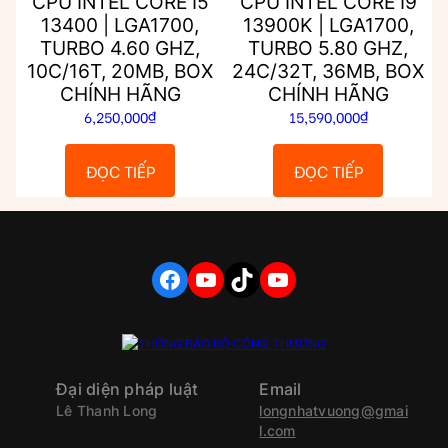
CPU INTEL CORE I5
CPU INTEL CORE I9
13400 | LGA1700,
13900K | LGA1700,
TURBO 4.60 GHZ,
TURBO 5.80 GHZ,
10C/16T, 20MB, BOX
24C/32T, 36MB, BOX
CHÍNH HÃNG
CHÍNH HÃNG
6,250,000
₫
15,590,000
₫
ĐỌC TIẾP
ĐỌC TIẾP
FACEBOOK
YOUTUBE
TIKTOK
YOUTUBE
Đại diện pháp luật
Email
Lê Thanh Long
longnhatvuong@gmai
l.com