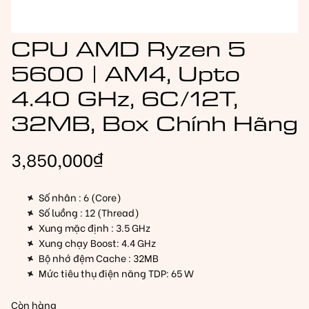
CPU AMD Ryzen 5
5600 | AM4, Upto
4.40 GHz, 6C/12T,
32MB, Box Chính Hãng
3,850,000
₫
Số nhân : 6 (Core)
Số luồng : 12 (Thread)
Xung mặc định : 3.5 GHz
Xung chạy Boost: 4.4 GHz
Bộ nhớ đệm Cache : 32MB
Mức tiêu thụ điện năng TDP: 65 W
Còn hàng