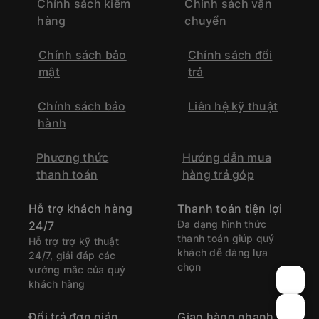
Chính sách kiểm
Chính sách vận
hàng
chuyển
Chính sách bảo
Chính sách đổi
mật
trả
Chính sách bảo
Liên hệ kỹ thuật
hành
Phương thức
Hướng dẫn mua
thanh toán
hàng trả góp
Hỗ trợ khách hàng
Thanh toán tiện lợi
Đa dạng hình thức
24/7
thanh toán giúp quý
Hỗ trợ trợ kỹ thuật
khách dễ dàng lựa
24/7, giải đáp các
chọn
vướng mắc của quý
khách hàng
Đổi trả đơn giản
Giao hàng nhanh