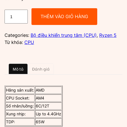
CPU
THÊM VÀO GIỎ HÀNG
AMD
Ryzen
5
Categories:
Bộ điều khiển trung tâm (CPU)
,
Ryzen 5
5600
Từ khóa:
CPU
|
AM4,
Upto
Mô tả
Đánh giá
4.40
GHz,
6C/12T,
Hãng sản xuất:
AMD
32MB,
Box
CPU Socket:
AM4
Chính
Số nhân/luồng:
6C/12T
Hãng
Xung nhịp:
Up to 4.4GHz
số
TDP:
65W
lượng