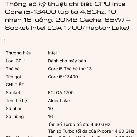
20MB,
Thông số kỹ thuật chi tiết CPU Intel
Box
Core i5-13400 (up to 4.6Ghz, 10
Chính
nhân 16 luồng, 20MB Cache, 65W) –
Hãng
Socket Intel LGA 1700/Raptor Lake)
số
lượng
Thương hiệu
Intel
Loại CPU
Dành cho máy bàn
Thế hệ
Core i5 Thế hệ thứ 13
Tên gọi
Core i5-13400
CHI TIẾT
Socket
FCLGA 1700
Tên thế hệ
Alder Lake
Số nhân
10
Số luồng
16
Tần Số Turbo tối đa: 4.60 GHz
Tần số Turbo tối đa của P-core : 4.60 GHz