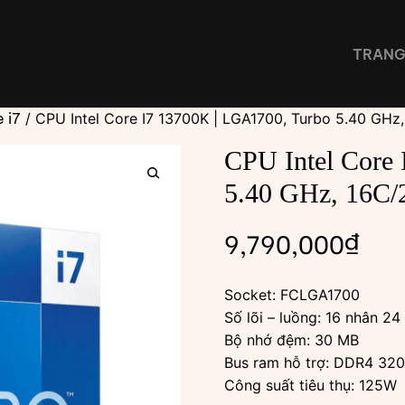
TRANG
 i7
/ CPU Intel Core I7 13700K | LGA1700, Turbo 5.40 GHz
CPU Intel Core
5.40 GHz, 16C/
🔍
9,790,000
₫
Socket: FCLGA1700
Số lõi – luồng: 16 nhân 24
Bộ nhớ đệm: 30 MB
Bus ram hỗ trợ: DDR4 3
Công suất tiêu thụ: 125W