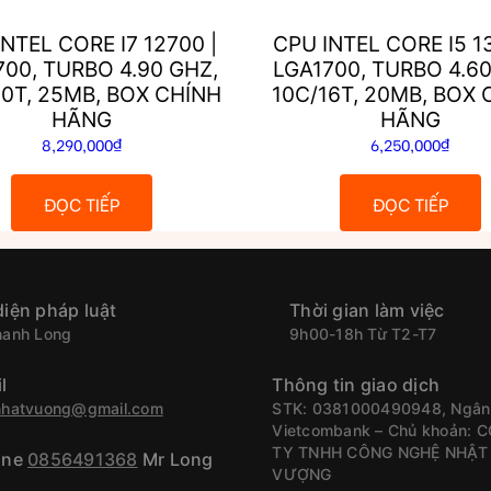
NTEL CORE I7 12700 |
CPU INTEL CORE I5 1
700, TURBO 4.90 GHZ,
LGA1700, TURBO 4.60
0T, 25MB, BOX CHÍNH
10C/16T, 20MB, BOX 
HÃNG
HÃNG
8,290,000
₫
6,250,000
₫
ĐỌC TIẾP
ĐỌC TIẾP
diện pháp luật
Thời gian làm việc
hanh Long
9h00-18h Từ T2-T7
l
Thông tin giao dịch
nhatvuong@gmail.com
STK: 0381000490948, Ngân
Vietcombank – Chủ khoản: 
TY TNHH CÔNG NGHỆ NHẬT
ine
0856491368
Mr Long
VƯỢNG