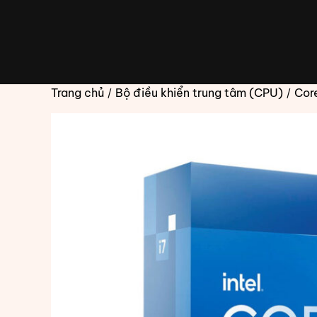
Chuyển
đến
phần
nội
dung
Trang chủ
/
Bộ điều khiển trung tâm (CPU)
/
Core