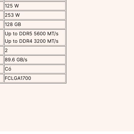
125 W
253 W
128 GB
Up to DDR5 5600 MT/s
Up to DDR4 3200 MT/s
2
89.6 GB/s
Có
FCLGA1700