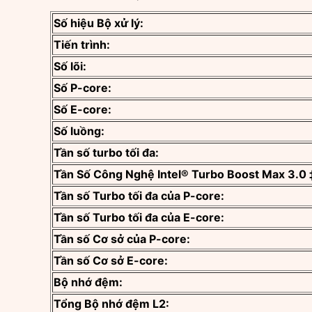
Số hiệu Bộ xử lý:
Tiến trình:
Số lõi:
Số P-core:
Số E-core:
Số luồng:
Tần số turbo tối đa:
Tần Số Công Nghệ Intel® Turbo Boost Max 3.0 
Tần số Turbo tối đa của P-core:
Tần số Turbo tối đa của E-core:
Tần số Cơ sở của P-core:
Tần số Cơ sở E-core:
Bộ nhớ đệm:
Tổng Bộ nhớ đệm L2: