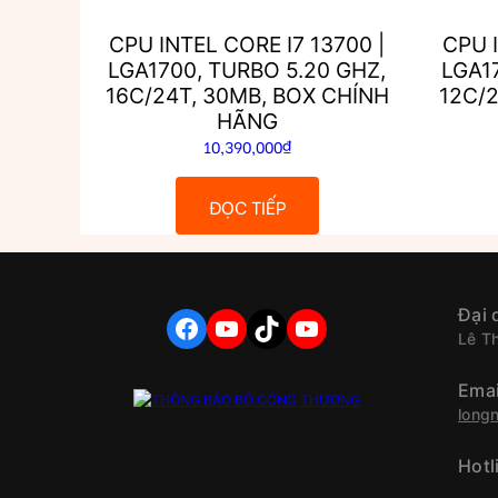
CPU INTEL CORE I7 13700 |
CPU I
LGA1700, TURBO 5.20 GHZ,
LGA1
16C/24T, 30MB, BOX CHÍNH
12C/2
HÃNG
10,390,000
₫
ĐỌC TIẾP
Đại 
FACEBOOK
YOUTUBE
TIKTOK
YOUTUBE
Lê T
Emai
long
Hotl