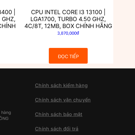
3400 |
CPU INTEL CORE I3 13100 |
 GHZ,
LGA1700, TURBO 4.50 GHZ,
CHÍNH
4C/8T, 12MB, BOX CHÍNH HÃNG
3,870,000
₫
ĐỌC TIẾP
Chính sách kiểm hàng
Chính sách vận chuyển
 hàng
Chính sách bảo mật
CÔNG
Chính sách đổi trả