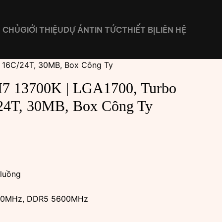
 CHỦ
GIỚI THIỆU
DỰ ÁN
TIN TỨC
THIẾT BỊ
LIÊN HỆ
, 16C/24T, 30MB, Box Công Ty
 I7 13700K | LGA1700, Turbo
24T, 30MB, Box Công Ty
 luồng
200MHz, DDR5 5600MHz