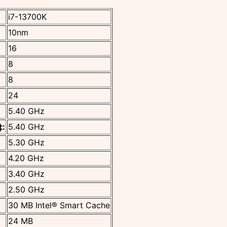
số
lượng
i7-13700K
10nm
16
8
8
24
5.40 GHz
‡:
5.40 GHz
5.30 GHz
4.20 GHz
3.40 GHz
2.50 GHz
30 MB Intel® Smart Cache
24 MB