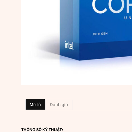
Mô tả
Đánh giá
THÔNG SỐ KỸ THUẬT: