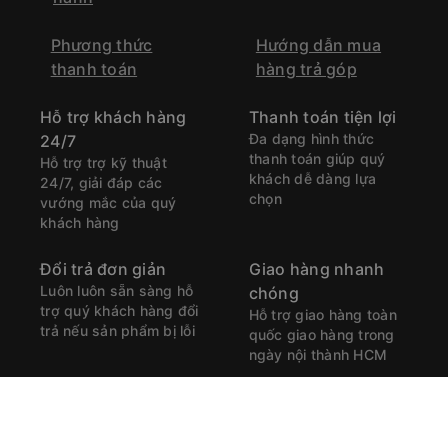
Phương thức
Hướng dẫn mua
thanh toán
hàng trả góp
Hỗ trợ khách hàng
Thanh toán tiện lợi
Đa dạng hình thức
24/7
thanh toán giúp quý
Hỗ trợ trợ kỹ thuật
khách dễ dàng lựa
24/7, giải đáp các
chọn
vướng mắc của quý
khách hàng
Đổi trả đơn giản
Giao hàng nhanh
Luôn luôn sẵn sàng hỗ
chóng
trợ quý khách hàng đổi
Hỗ trợ giao hàng toàn
trả nếu sản phẩm bị lỗi
quốc giao hàng trong
ngày nội thành HCM