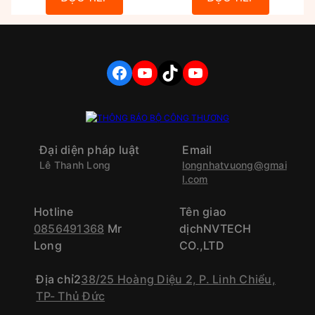
FACEBOOK
YOUTUBE
TIKTOK
YOUTUBE
Đại diện pháp luật
Email
Lê Thanh Long
longnhatvuong@gmai
l.com
Hotline
Tên giao
0856491368
Mr
dịchNVTECH
Long
CO.,LTD
Địa chỉ2
38/25 Hoàng Diệu 2, P. Linh Chiểu,
TP- Thủ Đức