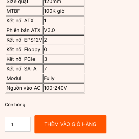
Size quạt
120mm
MTBF
100K giờ
Kết nối ATX
1
Phiên bản ATX
V3.0
Kết nối EPS12V
2
Kết nối Floppy
0
Kết nối PCIe
3
Kết nối SATA
7
Modul
Fully
Nguồn vào AC
100-240V
Còn hàng
Nguồn
THÊM VÀO GIỎ HÀNG
Corsair
RM850e