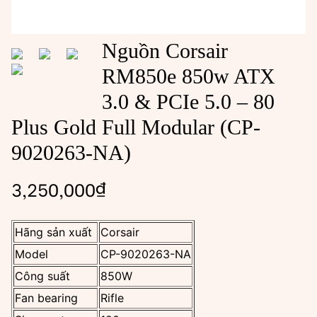
Nguồn Corsair
RM850e 850w ATX
3.0 & PCIe 5.0 – 80
Plus Gold Full Modular (CP-
9020263-NA)
3,250,000
₫
Hãng sản xuất
Corsair
Model
CP-9020263-NA
Công suất
850W
Fan bearing
Rifle