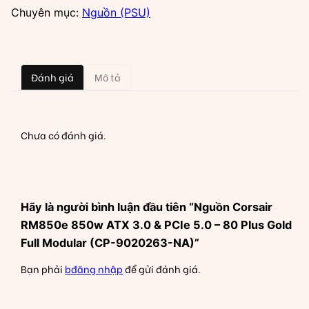
850w
Chuyên mục:
Nguồn (PSU)
ATX
3.0
&
Đánh giá
Mô tả
PCIe
5.0
–
80
Chưa có đánh giá.
Plus
Gold
Full
Modular
Hãy là người bình luận đầu tiên “Nguồn Corsair
(CP-
RM850e 850w ATX 3.0 & PCIe 5.0 – 80 Plus Gold
9020263-
Full Modular (CP-9020263-NA)”
NA)
Bạn phải
bđăng nhập
để gửi đánh giá.
số
lượng