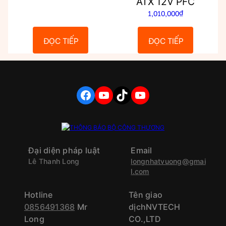
ATX 12V PFC
1,010,000
₫
ĐỌC TIẾP
ĐỌC TIẾP
FACEBOOK
YOUTUBE
TIKTOK
YOUTUBE
Đại diện pháp luật
Email
Lê Thanh Long
longnhatvuong@gmai
l.com
Hotline
Tên giao
0856491368
Mr
dịchNVTECH
Long
CO.,LTD