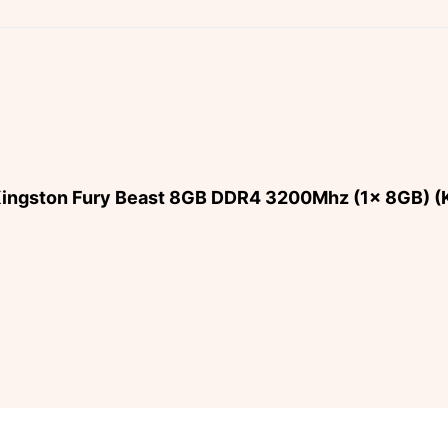
số
lượng
C Kingston Fury Beast 8GB DDR4 3200Mhz (1x 8GB)