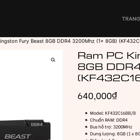
TRANG
ingston Fury Beast 8GB DDR4 3200Mhz (1x 8GB) (KF432C
Ram PC Ki
8GB DDR4
(KF432C1
640,000
₫
Model: KF432C16BB/8
Chuẩn RAM: DDR4
Bus hỗ trợ: 3200MHz
Dung lượng: 8GB (1 x 8