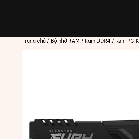
Chuyển
đến
phần
nội
dung
Trang chủ
/
Bộ nhớ RAM
/
Ram DDR4
/ Ram PC K