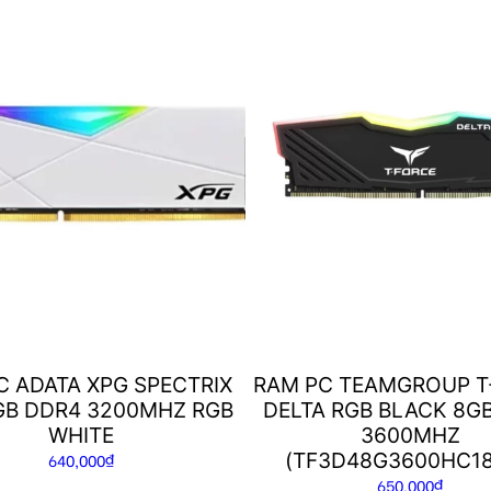
C ADATA XPG SPECTRIX
RAM PC TEAMGROUP T
GB DDR4 3200MHZ RGB
DELTA RGB BLACK 8G
WHITE
3600MHZ
(TF3D48G3600HC18
640,000
₫
650,000
₫