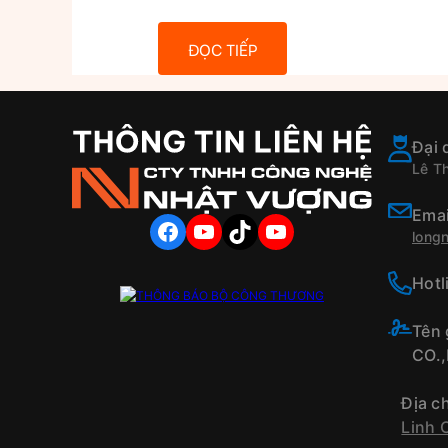
ĐỌC TIẾP
Đại 
Lê T
Emai
FACEBOOK
YOUTUBE
TIKTOK
YOUTUBE
long
Hotl
Tên
CO.
Địa c
Linh 