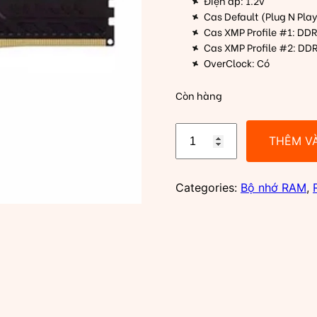
Điện áp: 1.2v
Cas Default (Plug N Pla
Cas XMP Profile #1: DD
Cas XMP Profile #2: DD
OverClock: Có
Còn hàng
Ram
THÊM V
PC
Kingston
Fury
Categories:
Bộ nhớ RAM
,
Beast
8GB
DDR4
3200Mhz
(1x
8GB)
(KF432C16BB/8)