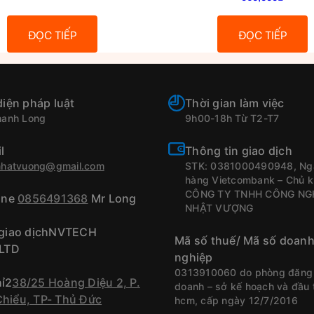
ĐỌC TIẾP
ĐỌC TIẾP
diện pháp luật
Thời gian làm việc
hanh Long
9h00-18h Từ T2-T7
l
Thông tin giao dịch
nhatvuong@gmail.com
STK: 0381000490948, Ng
hàng Vietcombank – Chủ k
CÔNG TY TNHH CÔNG NG
ine
0856491368
Mr Long
NHẬT VƯỢNG
 giao dịchNVTECH
Mã số thuế/ Mã số doan
,LTD
nghiệp
0313910060 do phòng đăng 
hỉ2
38/25 Hoàng Diệu 2, P.
doanh – sở kế hoạch và đầu t
Chiểu, TP- Thủ Đức
hcm, cấp ngày 12/7/2016