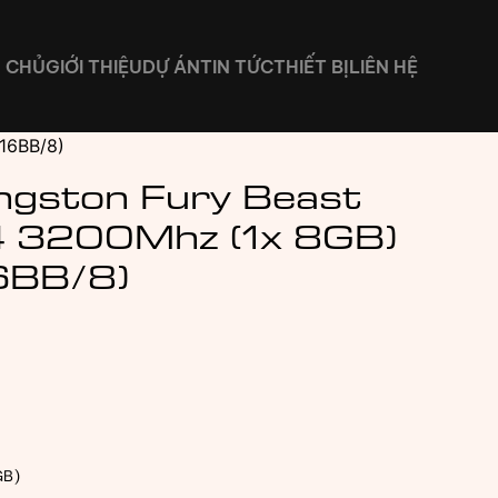
 CHỦ
GIỚI THIỆU
DỰ ÁN
TIN TỨC
THIẾT BỊ
LIÊN HỆ
16BB/8)
ngston Fury Beast
 3200Mhz (1x 8GB)
6BB/8)
GB)