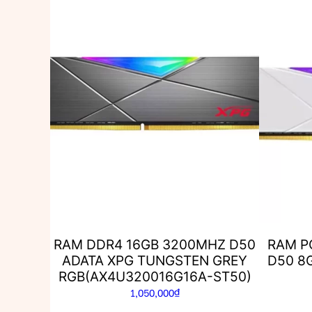
RAM DDR4 16GB 3200MHZ D50
RAM P
ADATA XPG TUNGSTEN GREY
D50 8
RGB(AX4U320016G16A-ST50)
1,050,000
₫