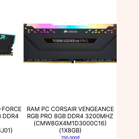
-FORCE
RAM PC CORSAIR VENGEANCE
B DDR4
RGB PRO 8GB DDR4 3200MHZ
(CMW8GX4M1D3000C16)
J01)
(1X8GB)
750,000
₫