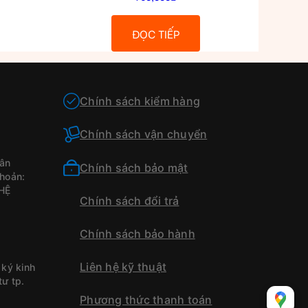
ĐỌC TIẾP
Chính sách kiểm hàng
Chính sách vận chuyển
ân
Chính sách bảo mật
hoản:
HỆ
Chính sách đổi trả
Chính sách bảo hành
h
Liên hệ kỹ thuật
ký kinh
ư tp.
Phương thức thanh toán