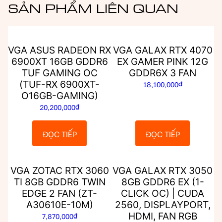
SẢN PHẨM LIÊN QUAN
VGA ASUS RADEON RX
VGA GALAX RTX 4070
6900XT 16GB GDDR6
EX GAMER PINK 12G
TUF GAMING OC
GDDR6X 3 FAN
(TUF-RX 6900XT-
18,100,000
₫
O16GB-GAMING)
20,200,000
₫
ĐỌC TIẾP
ĐỌC TIẾP
VGA ZOTAC RTX 3060
VGA GALAX RTX 3050
TI 8GB GDDR6 TWIN
8GB GDDR6 EX (1-
EDGE 2 FAN (ZT-
CLICK OC) | CUDA
A30610E-10M)
2560, DISPLAYPORT,
HDMI, FAN RGB
7,870,000
₫