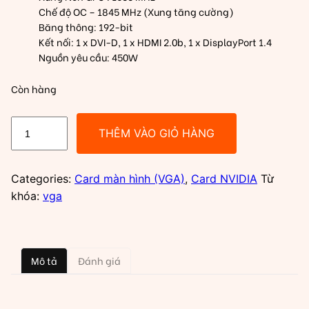
Chế độ OC – 1845 MHz (Xung tăng cường)
Băng thông: 192-bit
Kết nối: 1 x DVI-D, 1 x HDMI 2.0b, 1 x DisplayPort 1.4
Nguồn yêu cầu: 450W
Còn hàng
VGA
THÊM VÀO GIỎ HÀNG
Asus
GTX
1660
Categories:
Card màn hình (VGA)
,
Card NVIDIA
Từ
Super
khóa:
vga
TUF
Gaming
OC
Mô tả
Đánh giá
6G
2
Fan