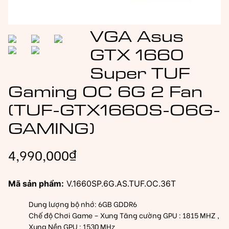
VGA Asus
GTX 1660
Super TUF
Gaming OC 6G 2 Fan
(TUF-GTX1660S-O6G-
GAMING)
4,990,000
₫
Mã sản phẩm:
V.1660SP.6G.AS.TUF.OC.36T
Dung lượng bộ nhớ: 6GB GDDR6
Chế độ Chơi Game – Xung Tăng cường GPU : 1815 MHZ ,
Xung Nền GPU : 1530 MHz