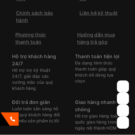
Chính sách bảo
Liên hệ kỹ thuật
hành
Phương thức
Hướng dẫn mua
thanh toán
hàng trả góp
Hỗ trợ khách hàng
Thanh toán tiện lợi
Đa dạng hình thức
24/7
thanh toán giúp quý
Hỗ trợ trợ kỹ thuật
khách dễ dàng lựa
24/7, giải đáp các
chọn
vướng mắc của quý
khách hàng
Đổi trả đơn giản
Giao hàng nhanh
Luôn luôn sẵn sàng hỗ
chóng
trợ quý khách hàng đổi
Hỗ trợ giao hàng toàn
trả nếu sản phẩm bị lỗi
quốc giao hàng trong
ngày nội thành HCM