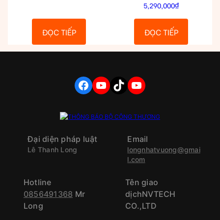
5,290,000
₫
ĐỌC TIẾP
ĐỌC TIẾP
FACEBOOK
YOUTUBE
TIKTOK
YOUTUBE
Đại diện pháp luật
Email
Lê Thanh Long
longnhatvuong@gmai
l.com
Hotline
Tên giao
0856491368
Mr
dịchNVTECH
Long
CO.,LTD