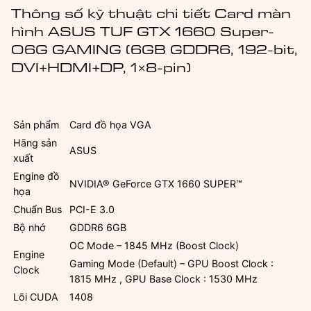
(TUF-
Thông số kỹ thuật chi tiết Card màn
GTX1660S-
hình ASUS TUF GTX 1660 Super-
O6G-
O6G GAMING (6GB GDDR6, 192-bit,
GAMING)
DVI+HDMI+DP, 1×8-pin)
số
lượng
Sản phẩm
Card đồ họa VGA
Hãng sản
ASUS
xuất
Engine đồ
NVIDIA® GeForce GTX 1660 SUPER™
họa
Chuẩn Bus
PCI-E 3.0
Bộ nhớ
GDDR6 6GB
OC Mode – 1845 MHz (Boost Clock)
Engine
Gaming Mode (Default) – GPU Boost Clock :
Clock
1815 MHz , GPU Base Clock : 1530 MHz
Lõi CUDA
1408