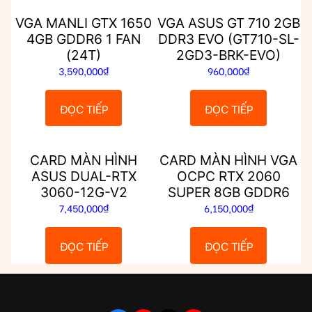
VGA MANLI GTX 1650
VGA ASUS GT 710 2GB
4GB GDDR6 1 FAN
DDR3 EVO (GT710-SL-
(24T)
2GD3-BRK-EVO)
3,590,000
₫
960,000
₫
ĐỌC TIẾP
ĐỌC TIẾP
CARD MÀN HÌNH
CARD MÀN HÌNH VGA
ASUS DUAL-RTX
OCPC RTX 2060
3060-12G-V2
SUPER 8GB GDDR6
7,450,000
₫
6,150,000
₫
ĐỌC TIẾP
ĐỌC TIẾP