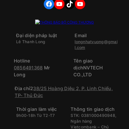
FACEBOOK
YOUTUBE
TIKTOK
YOUTUBE
Đại diện pháp luật
Email
Lê Thanh Long
longnhatvuong@gmai
l.com
Hotline
Tên giao
0856491368
Mr
dịchNVTECH
Long
CO.,LTD
Địa chỉ2
38/25 Hoàng Diệu 2, P. Linh Chiểu,
TP- Thủ Đức
Thời gian làm việc
Thông tin giao dịch
9h00-18h Từ T2-T7
STK: 0381000490948,
Ngân hàng
Vietcombank – Chủ