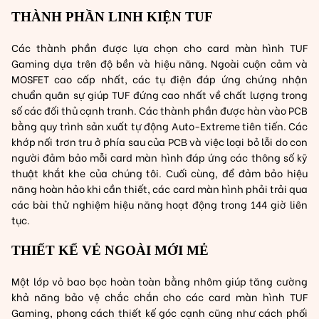
THÀNH PHẦN LINH KIỆN TUF
Các thành phần được lựa chọn cho card màn hình TUF
Gaming dựa trên độ bền và hiệu năng. Ngoài cuộn cảm và
MOSFET cao cấp nhất, các tụ điện đáp ứng chứng nhận
chuẩn quân sự giúp TUF đứng cao nhất về chất lượng trong
số các đối thủ cạnh tranh. Các thành phần được hàn vào PCB
bằng quy trình sản xuất tự động Auto-Extreme tiên tiến. Các
khớp nối trơn tru ở phía sau của PCB và việc loại bỏ lỗi do con
người đảm bảo mỗi card màn hình đáp ứng các thông số kỹ
thuật khắt khe của chúng tôi. Cuối cùng, để đảm bảo hiệu
năng hoàn hảo khi cần thiết, các card màn hình phải trải qua
các bài thử nghiệm hiệu năng hoạt động trong 144 giờ liên
tục.
THIẾT KẾ VẺ NGOÀI MỚI MẺ
Một lớp vỏ bao bọc hoàn toàn bằng nhôm giúp tăng cường
khả năng bảo vệ chắc chắn cho các card màn hình TUF
Gaming, phong cách thiết kế góc cạnh cũng như cách phối