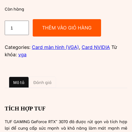
Còn hàng
VGA
THÊM VÀO GIỎ HÀNG
Asus
RTX
3070
Categories:
Card màn hình (VGA)
,
Card NVIDIA
Từ
8GB
khóa:
vga
GDDR6
TUF
Gaming
Mô tả
Đánh giá
OC
Edition
V2
(TUF-
TÍCH HỢP TUF
RTX3070-
O8G-
TUF GAMING GeForce RTX™ 3070 đã được rút gọn và tích hợp
V2-
lại để cung cấp sức mạnh và khả năng làm mát mạnh mẽ