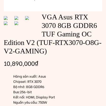
VGA Asus RTX
3070 8GB GDDR6
TUF Gaming OC
Edition V2 (TUF-RTX3070-O8G-
V2-GAMING)
10,890,000
₫
Hãng sản xuất: Asus
Chipset: RTX 3070
Bộ nhớ: 8GB GDDR6
Bus:256-bit
Kết nối: HDMI, Display Port
Nguồn yêu cầu: 750W