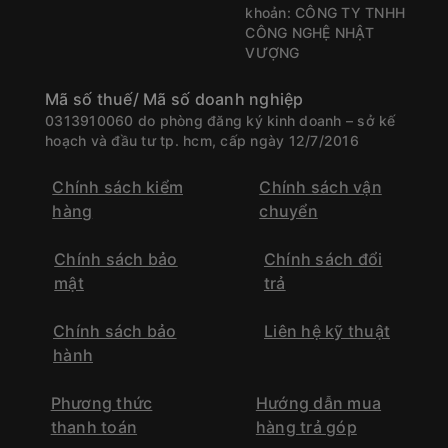
khoản: CÔNG TY TNHH
CÔNG NGHỆ NHẬT
VƯỢNG
Mã số thuế/ Mã số doanh nghiệp
0313910060 do phòng đăng ký kinh doanh – sở kế
hoạch và đầu tư tp. hcm, cấp ngày 12/7/2016
Chính sách kiểm
Chính sách vận
hàng
chuyển
Chính sách bảo
Chính sách đổi
mật
trả
Chính sách bảo
Liên hệ kỹ thuật
hành
Phương thức
Hướng dẫn mua
thanh toán
hàng trả góp