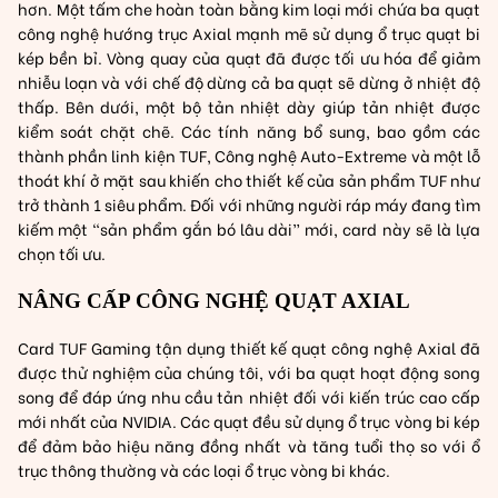
hơn. Một tấm che hoàn toàn bằng kim loại mới chứa ba quạt
GAMING)
công nghệ hướng trục Axial mạnh mẽ sử dụng ổ trục quạt bi
số
kép bền bỉ. Vòng quay của quạt đã được tối ưu hóa để giảm
lượng
nhiễu loạn và với chế độ dừng cả ba quạt sẽ dừng ở nhiệt độ
thấp. Bên dưới, một bộ tản nhiệt dày giúp tản nhiệt được
kiểm soát chặt chẽ. Các tính năng bổ sung, bao gồm các
thành phần linh kiện TUF, Công nghệ Auto-Extreme và một lỗ
thoát khí ở mặt sau khiến cho thiết kế của sản phẩm TUF như
trở thành 1 siêu phẩm. Đối với những người ráp máy đang tìm
kiếm một “sản phẩm gắn bó lâu dài” mới, card này sẽ là lựa
chọn tối ưu.
NÂNG CẤP CÔNG NGHỆ QUẠT AXIAL
Card TUF Gaming tận dụng thiết kế quạt công nghệ Axial đã
được thử nghiệm của chúng tôi, với ba quạt hoạt động song
song để đáp ứng nhu cầu tản nhiệt đối với kiến trúc cao cấp
mới nhất của NVIDIA. Các quạt đều sử dụng ổ trục vòng bi kép
để đảm bảo hiệu năng đồng nhất và tăng tuổi thọ so với ổ
trục thông thường và các loại ổ trục vòng bi khác.