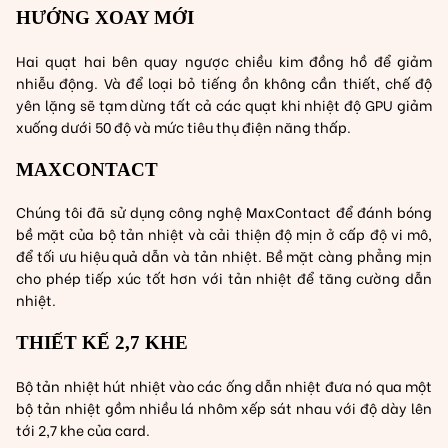
HƯỚNG XOAY MỚI
Hai quạt hai bên quay ngược chiều kim đồng hồ để giảm
nhiễu động. Và để loại bỏ tiếng ồn không cần thiết, chế độ
yên lặng sẽ tạm dừng tất cả các quạt khi nhiệt độ GPU giảm
xuống dưới 50 độ và mức tiêu thụ điện năng thấp.
MAXCONTACT
Chúng tôi đã sử dụng công nghệ MaxContact để đánh bóng
bề mặt của bộ tản nhiệt và cải thiện độ mịn ở cấp độ vi mô,
để tối ưu hiệu quả dẫn và tản nhiệt. Bề mặt càng phẳng mịn
cho phép tiếp xúc tốt hơn với tản nhiệt để tăng cường dẫn
nhiệt.
THIẾT KẾ 2,7 KHE
Bộ tản nhiệt hút nhiệt vào các ống dẫn nhiệt đưa nó qua một
bộ tản nhiệt gồm nhiều lá nhôm xếp sát nhau với độ dày lên
tới 2,7 khe của card.