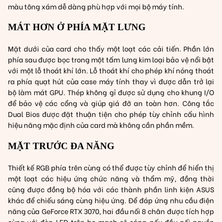
màu tông xám dễ dàng phù hợp với mọi bộ máy tính.
MÁT HƠN Ở PHÍA MẶT LƯNG
Mặt dưới của card cho thấy một loạt các cải tiến. Phần lớn
phía sau được bọc trong một tấm lưng kim loại bảo vệ nổi bật
với một lỗ thoát khí lớn. Lỗ thoát khí cho phép khí nóng thoát
ra phía quạt hút của case máy tính thay vì được dẫn trở lại
bộ làm mát GPU. Thép không gỉ được sử dụng cho khung I/O
để bảo vệ các cổng và giúp giá đỡ an toàn hơn. Công tắc
Dual Bios được đặt thuận tiện cho phép tùy chỉnh cấu hình
hiệu năng mặc định của card mà không cần phần mềm.
MẶT TRƯỚC ĐA NĂNG
Thiết kế RGB phía trên cùng có thể được tùy chỉnh để hiển thị
một loạt các hiệu ứng chức năng và thẩm mỹ, đồng thời
cũng được đồng bộ hóa với các thành phần linh kiện ASUS
khác để chiếu sáng cùng hiệu ứng. Để đáp ứng nhu cầu điện
năng của GeForce RTX 3070, hai đầu nối 8 chân được tích hợp
cùng với đèn LED trên bo mạch sẽ sáng nếu đầu nối nguồn