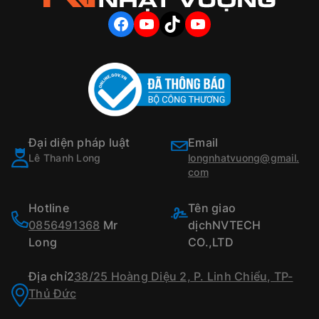
FACEBOOK
YOUTUBE
TIKTOK
YOUTUBE
Đại diện pháp luật
Email
Lê Thanh Long
longnhatvuong@gmail.
com
Hotline
Tên giao
0856491368
Mr
dịchNVTECH
Long
CO.,LTD
Địa chỉ2
38/25 Hoàng Diệu 2, P. Linh Chiểu, TP-
Thủ Đức