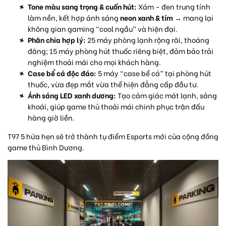
Tone màu sang trọng & cuốn hút:
Xám – đen trung tính
làm nền, kết hợp ánh sáng
neon xanh & tím
→ mang lại
không gian gaming “cool ngầu” và hiện đại.
Phân chia hợp lý:
25 máy phòng lạnh rộng rãi, thoáng
đãng; 15 máy phòng hút thuốc riêng biệt, đảm bảo trải
nghiệm thoải mái cho mọi khách hàng.
Case bể cá độc đáo:
5 máy “case bể cá” tại phòng hút
thuốc, vừa đẹp mắt vừa thể hiện đẳng cấp đầu tư.
Ánh sáng LED xanh dương:
Tạo cảm giác mát lạnh, sảng
khoái, giúp game thủ thoải mái chinh phục trận đấu
hàng giờ liền.
T97 5 hứa hẹn sẽ trở thành tụ điểm Esports mới của cộng đồng
game thủ Bình Dương.