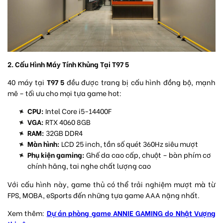
2. Cấu Hình Máy Tính Khủng Tại T97 5
40 máy tại
T97 5
đều được trang bị cấu hình đồng bộ, mạnh
mẽ – tối ưu cho mọi tựa game hot:
CPU:
Intel Core i5-14400F
VGA:
RTX 4060 8GB
RAM:
32GB DDR4
Màn hình:
LCD 25 inch, tần số quét 360Hz siêu mượt
Phụ kiện gaming:
Ghế da cao cấp, chuột – bàn phím cơ
chính hãng, tai nghe chất lượng cao
Với cấu hình này, game thủ có thể trải nghiệm mượt mà từ
FPS, MOBA, eSports đến những tựa game AAA nặng nhất.
Xem thêm:
Dự án phòng game
ANNIE GAMING do Nhật Vượng