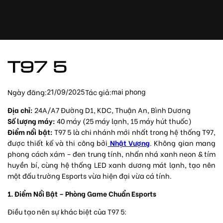
Chuyển
đến
phần
nội
dung
T97 5
Ngày đăng:
Tác giả:
21/09/2025
mai phong
Địa chỉ:
24A/A7 Đường D1, KDC, Thuận An, Bình Dương
Số lượng máy:
40 máy (25 máy lạnh, 15 máy hút thuốc)
Điểm nổi bật:
T97 5 là chi nhánh mới nhất trong hệ thống T97,
được thiết kế và thi công bởi
Nhật Vượng
. Không gian mang
phong cách xám – đen trung tính, nhấn nhá xanh neon & tím
huyền bí, cùng hệ thống LED xanh dương mát lạnh, tạo nên
một đấu trường Esports vừa hiện đại vừa cá tính.
1. Điểm Nổi Bật – Phòng Game Chuẩn Esports
Điều tạo nên sự khác biệt của T97 5: