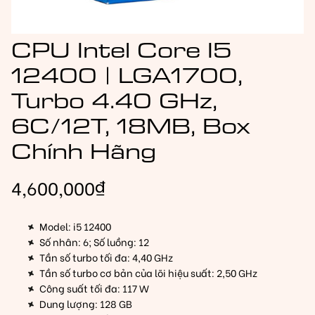
CPU Intel Core I5
12400 | LGA1700,
Turbo 4.40 GHz,
6C/12T, 18MB, Box
Chính Hãng
4,600,000
₫
Model: i5 12400
Số nhân: 6; Số luồng: 12
Tần số turbo tối đa: 4,40 GHz
Tần số turbo cơ bản của lõi hiệu suất: 2,50 GHz
Công suất tối đa: 117 W
Dung lượng: 128 GB