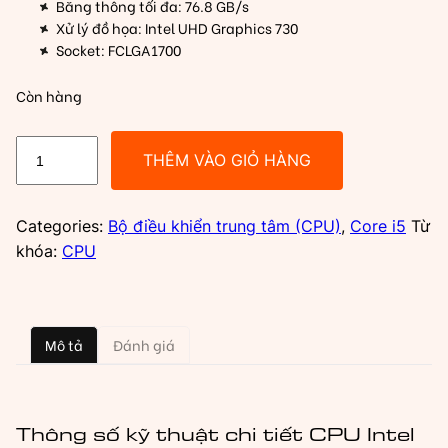
Băng thông tối đa: 76.8 GB/s
Xử lý đồ họa: Intel UHD Graphics 730
Socket: FCLGA1700
Còn hàng
CPU
THÊM VÀO GIỎ HÀNG
Intel
Core
I5
Categories:
Bộ điều khiển trung tâm (CPU)
,
Core i5
Từ
12400
khóa:
CPU
|
LGA1700,
Turbo
Mô tả
Đánh giá
4.40
GHz,
6C/12T,
18MB,
Thông số kỹ thuật chi tiết CPU Intel
Box