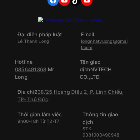
Đại diện pháp luật
Email
Lê Thanh Long
longnhatvuong@gmai
l.com
Hotline
Tên giao
0856491368
Mr
dịchNVTECH
Long
CO.,LTD
Địa chỉ2
38/25 Hoàng Diệu 2, P. Linh Chiểu,
TP- Thủ Đức
Thời gian làm việc
Thông tin giao dịch
9h00-18h Từ T2-T7
STK: 0381000490948,
Ngân hàng
Vietcombank – Chủ
khoản: CÔNG TY TNHH