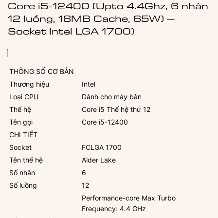
Core i5-12400 (Upto 4.4Ghz, 6 nhân
Chính
12 luồng, 18MB Cache, 65W) –
Hãng
Socket Intel LGA 1700)
số
lượng
THÔNG SỐ CƠ BẢN
Thương hiệu
Intel
Loại CPU
Dành cho máy bàn
Thế hệ
Core i5 Thế hệ thứ 12
Tên gọi
Core i5-12400
CHI TIẾT
Socket
FCLGA 1700
Tên thế hệ
Alder Lake
Số nhân
6
Số luồng
12
Performance-core Max Turbo
Frequency: 4.4 GHz