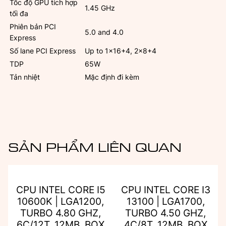
Tốc độ GPU tích hợp
1.45 GHz
tối đa
Phiên bản PCI
5.0 and 4.0
Express
Số lane PCI Express
Up to 1×16+4, 2×8+4
TDP
65W
Tản nhiệt
Mặc định đi kèm
SẢN PHẨM LIÊN QUAN
CPU INTEL CORE I5
CPU INTEL CORE I3
10600K | LGA1200,
13100 | LGA1700,
TURBO 4.80 GHZ,
TURBO 4.50 GHZ,
6C/12T, 12MB, BOX
4C/8T, 12MB, BOX