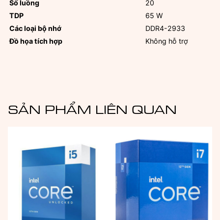
Số luồng
20
TDP
65 W
Các loại bộ nhớ
DDR4-2933
Đồ họa tích hợp
Không hỗ trợ
SẢN PHẨM LIÊN QUAN