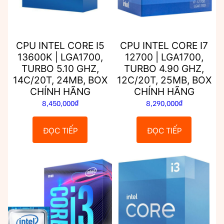
CPU INTEL CORE I5
CPU INTEL CORE I7
13600K | LGA1700,
12700 | LGA1700,
TURBO 5.10 GHZ,
TURBO 4.90 GHZ,
14C/20T, 24MB, BOX
12C/20T, 25MB, BOX
CHÍNH HÃNG
CHÍNH HÃNG
8,450,000
₫
8,290,000
₫
ĐỌC TIẾP
ĐỌC TIẾP