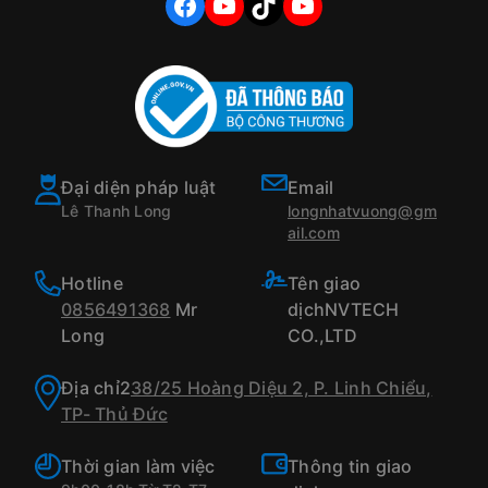
FACEBOOK
YOUTUBE
TIKTOK
YOUTUBE
Đại diện pháp luật
Email
Lê Thanh Long
longnhatvuong@gm
ail.com
Hotline
Tên giao
0856491368
Mr
dịchNVTECH
Long
CO.,LTD
Địa chỉ2
38/25 Hoàng Diệu 2, P. Linh Chiểu,
TP- Thủ Đức
Thời gian làm việc
Thông tin giao