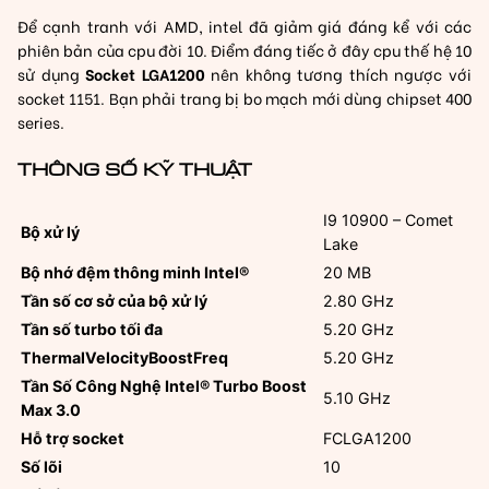
Để cạnh tranh với AMD, intel đã giảm giá đáng kể với các
phiên bản của cpu đời 10. Điểm đáng tiếc ở đây cpu thế hệ 10
sử dụng
Socket LGA1200
nên không tương thích ngược với
socket 1151. Bạn phải trang bị bo mạch mới dùng chipset 400
series.
THÔNG SỐ KỸ THUẬT
I9 10900 – Comet
Bộ xử lý
Lake
Bộ nhớ đệm thông minh Intel®
20 MB
Tần số cơ sở của bộ xử lý
2.80 GHz
Tần số turbo tối đa
5.20 GHz
ThermalVelocityBoostFreq
5.20 GHz
Tần Số Công Nghệ Intel® Turbo Boost
5.10 GHz
Max 3.0
Hỗ trợ socket
FCLGA1200
Số lõi
10