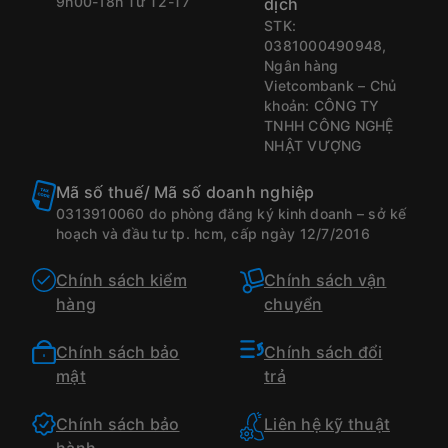
9h00-18h Từ T2-T7
dịch
STK:
0381000490948,
Ngân hàng
Vietcombank – Chủ
khoản: CÔNG TY
TNHH CÔNG NGHỆ
NHẬT VƯỢNG
Mã số thuế/ Mã số doanh nghiệp
0313910060 do phòng đăng ký kinh doanh – sở kế
hoạch và đầu tư tp. hcm, cấp ngày 12/7/2016
Chính sách kiểm
Chính sách vận
hàng
chuyển
Chính sách bảo
Chính sách đổi
mật
trả
Chính sách bảo
Liên hệ kỹ thuật