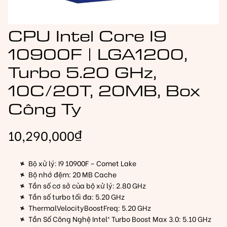
CPU Intel Core I9
10900F | LGA1200,
Turbo 5.20 GHz,
10C/20T, 20MB, Box
Công Ty
10,290,000
₫
Bộ xử lý: I9 10900F – Comet Lake
Bộ nhớ đệm: 20 MB Cache
Tần số cơ sở của bộ xử lý: 2.80 GHz
Tần số turbo tối đa: 5.20 GHz
ThermalVelocityBoostFreq: 5.20 GHz
Tần Số Công Nghệ Intel® Turbo Boost Max 3.0: 5.10 GHz