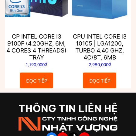
CP INTEL CORE I3
CPU INTEL CORE I3
9100F (4.20GHZ, 6M,
10105 | LGA1200,
4 CORES 4 THREADS)
TURBO 4.40 GHZ,
TRAY
4C/8T, 6MB
1,190,000
₫
2,980,000
₫
ĐỌC TIẾP
ĐỌC TIẾP