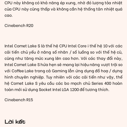
CPU này không có khả năng ép xung, nhờ đó lượng tỏa nhiệt
của CPU này cũng thấp và không cần hệ thống tản nhiệt quá
cao.
Cinebench R20
Intel Comet Lake S là thế hệ CPU Intel Core i thế hệ 10 với các
cải tiến chủ yếu ở nâng số nhân / số luồng so với thế hệ cũ,
cũng như tăng mức xung lên cao hơn. Với các thay đổi này,
Intel Comet Lake S hứa hẹn sẽ mang lại hiệu năng vượt trội so
với Coffee Lake trong cả Gaming lẫn ứng dụng đồ hoạ / dựng
hình chuyên nghiệp. Tuy nhiên với các cải tiến như vậy, thế
hệ Comet Lake S yêu cầu các bo mạch chủ Series 400 hoàn
toàn mới sử dụng Socket Intel LGA 1200 để tương thích.
Cinebench R15
Lời kết