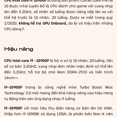
20MB,
10 được intel tuyên bố là CPU dành cho game với xung nhịp
lên đến 5.2GHz, số nhân số luồng được nâng cấp lên so với
Box
thế hệ trước là 10 nhân, 20 luồng. Được ra mắt trong quý
Công
2/2020,
không hỗ trợ GPU Onboard,
do bị vô hiệu trên những
Ty
CPU dòng F.
số
lượng
Hiệu năng
CPU intel core i9 -10900F
là bộ vi xử lý 10 nhân, 20 luồng, tần
số cơ bản 2,8GHZ, xung nhịp đơn nhân mặc định có thể lên
đến 5,2GHz, hỗ trợ bộ nhớ Ram DDR4-2933 và tiến trình
14nm++.
i9-10900F
trang bị công nghệ Intel Turbo Boost Max
Technology 3.0 mới mang đến khả năng nâng cao hiệu năng
tự động trên các ứng dụng chạy ít luồng.
I9-10900F
với mức tiêu thụ điện năng cơ bản lên tới 65W,
thấp hơn i9 10900K sử dụng 125W, là phiên bản Non-K nên