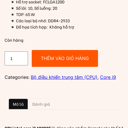
Hỗ trợ socket: FCLGA1200
Số lõi: 10, Số luồng: 20
TDP: 65 W
Các loại bộ nhớ: DDR4-2933
Đồ họa tích hợp: Không hỗ trợ
Còn hàng
CPU
THÊM VÀO GIỎ HÀNG
Intel
Core
I9
Categories:
Bộ điều khiển trung tâm (CPU)
,
Core i9
10900F
|
LGA1200,
Mô tả
Đánh giá
Turbo
5.20
GHz,
10C/20T,
CPU intel core i9 10900F
là dòng sản phẩm Comet Lake thế hệ