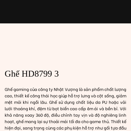
Chuyển
đến
phần
nội
dung
Ghế HD8799 3
Ghế gaming của công ty Nhật Vượng là sản phẩm chất lượng
cao, thiết kế công thái học giúp hỗ trợ lưng và cột sống, giảm
mệt mỏi khi ngồi lâu. Ghế sử dụng chất liệu da PU hoặc vải
lưới thoáng khí, đệm từ bọt biển cao cấp êm ái và bền bỉ. Với
khả năng xoay 360 độ, điều chỉnh tay vịn và độ nghiêng linh
hoạt, ghế mang lại sự thoải mái tối đa cho game thủ. Thiết kế
hiện đại, sang trọng cùng các phụ kiện hỗ trợ như gối tựa đầu