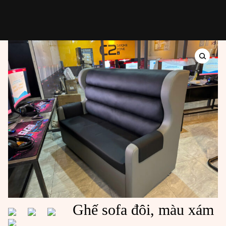
Chuyển
đến
phần
nội
dung
🔍
Ghế sofa đôi, màu xám