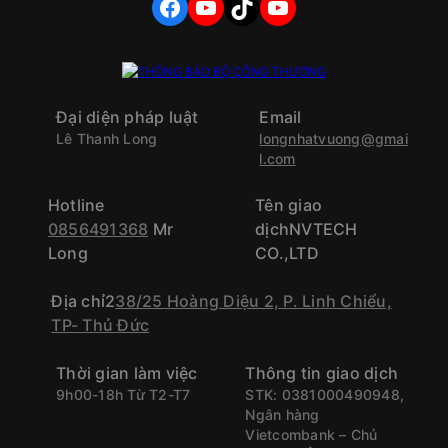
FACEBOOK
YOUTUBE
TIKTOK
YOUTUBE
Đại diện pháp luật
Email
Lê Thanh Long
longnhatvuong@gmai
l.com
Hotline
Tên giao
0856491368
Mr
dịchNVTECH
Long
CO.,LTD
Địa chỉ2
38/25 Hoàng Diệu 2, P. Linh Chiểu,
TP- Thủ Đức
Thời gian làm việc
Thông tin giao dịch
9h00-18h Từ T2-T7
STK: 0381000490948,
Ngân hàng
Vietcombank – Chủ