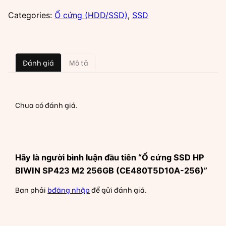
SSD
HP
Categories:
Ổ cứng (HDD/SSD)
,
SSD
BIWIN
SP423
M2
Đánh giá
Mô tả
256GB
(CE480T5D10A-
256)
số
Chưa có đánh giá.
lượng
Hãy là người bình luận đầu tiên “Ổ cứng SSD HP
BIWIN SP423 M2 256GB (CE480T5D10A-256)”
Bạn phải
bđăng nhập
để gửi đánh giá.