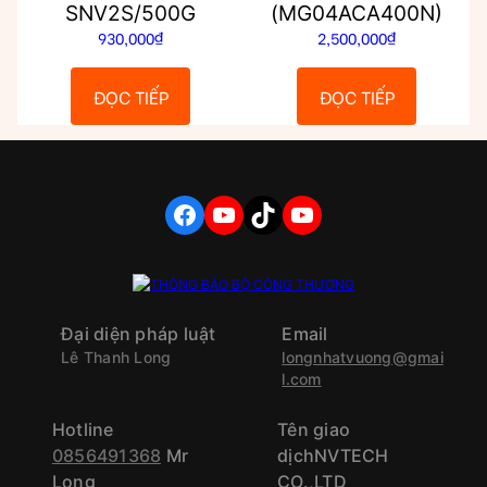
SNV2S/500G
(MG04ACA400N)
930,000
₫
2,500,000
₫
ĐỌC TIẾP
ĐỌC TIẾP
FACEBOOK
YOUTUBE
TIKTOK
YOUTUBE
Đại diện pháp luật
Email
Lê Thanh Long
longnhatvuong@gmai
l.com
Hotline
Tên giao
0856491368
Mr
dịchNVTECH
Long
CO.,LTD