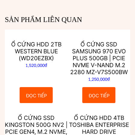
SẢN PHẨM LIÊN QUAN
Ổ CỨNG HDD 2TB
Ổ CỨNG SSD
WESTERN BLUE
SAMSUNG 970 EVO
(WD20EZBX)
PLUS 500GB | PCIE
NVME V-NAND M.2
1,520,000
₫
2280 MZ-V7S500BW
1,250,000
₫
ĐỌC TIẾP
ĐỌC TIẾP
Ổ CỨNG SSD
Ổ CỨNG HDD 4TB
KINGSTON 500G NV2 |
TOSHIBA ENTERPRISE
PCIE GEN4, M.2 NVME,
HARD DRIVE