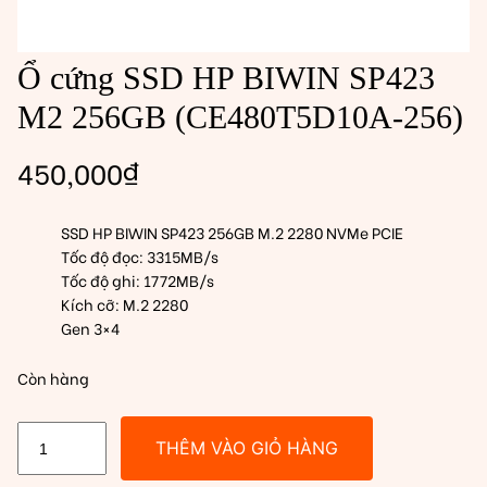
Ổ cứng SSD HP BIWIN SP423
M2 256GB (CE480T5D10A-256)
450,000
₫
SSD HP BIWIN SP423 256GB M.2 2280 NVMe PCIE
Tốc độ đọc: 3315MB/s
Tốc độ ghi: 1772MB/s
Kích cỡ: M.2 2280
Gen 3×4
Còn hàng
Ổ
THÊM VÀO GIỎ HÀNG
cứng