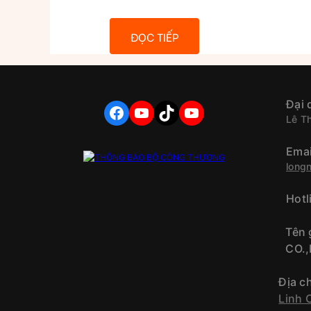
ĐỌC TIẾP
Đại 
FACEBOOK
YOUTUBE
TIKTOK
YOUTUBE
Lê T
Emai
long
Hotl
Tên
CO.,
Địa c
Linh 