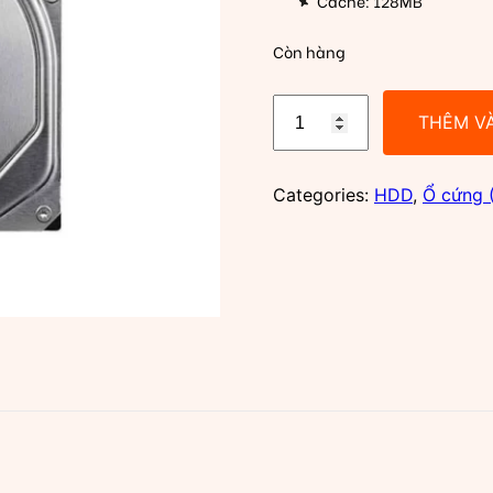
Cache: 128MB
Còn hàng
Ổ
THÊM V
cứng
HDD
4TB
Categories:
HDD
,
Ổ cứng 
Toshiba
Enterprise
Hard
Drive
(MG04ACA400N)
số
lượng