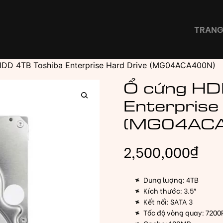
TRANG
HDD 4TB Toshiba Enterprise Hard Drive (MG04ACA400N)
Ổ cứng HD
Enterprise
🔍
(MG04AC
2,500,000
₫
Dung lượng: 4TB
Kích thước: 3.5″
Kết nối: SATA 3
Tốc độ vòng quay: 720