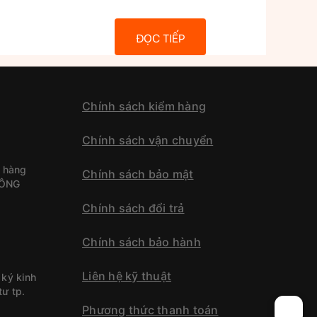
ĐỌC TIẾP
Chính sách kiểm hàng
Chính sách vận chuyển
 hàng
Chính sách bảo mật
CÔNG
Chính sách đổi trả
Chính sách bảo hành
h
Liên hệ kỹ thuật
ký kinh
ư tp.
Phương thức thanh toán