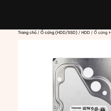
Chuyển
đến
phần
nội
dung
Trang chủ
/
Ổ cứng (HDD/SSD)
/
HDD
/ Ổ cứng 