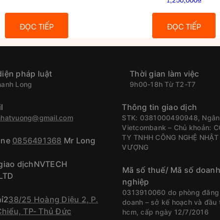
ĐỌC TIẾP
ĐỌC TIẾP
diện pháp luật
Thời gian làm việc
hanh Long
9h00-18h Từ T2-T7
l
Thông tin giao dịch
nhatvuong@gmail.com
STK: 0381000490948, Ngân
Vietcombank – Chủ khoản: 
TY TNHH CÔNG NGHỆ NHẬT
ine
0856491368
Mr Long
VƯỢNG
 giao dịchNVTECH
Mã số thuế/ Mã số doan
LTD
nghiệp
0313910060 do phòng đăng 
hỉ2
38/25 Hoàng Diệu 2, P.
doanh – sở kế hoạch và đầu t
Chiểu, TP- Thủ Đức
hcm, cấp ngày 12/7/2016