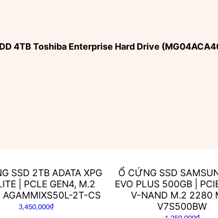
g HDD 4TB Toshiba Enterprise Hard Drive (MG04ACA
G SSD 2TB ADATA XPG
Ổ CỨNG SSD SAMSUN
LITE | PCLE GEN4, M.2
EVO PLUS 500GB | PC
 AGAMMIXS50L-2T-CS
V-NAND M.2 2280 
V7S500BW
3,450,000
₫
1,250,000
₫