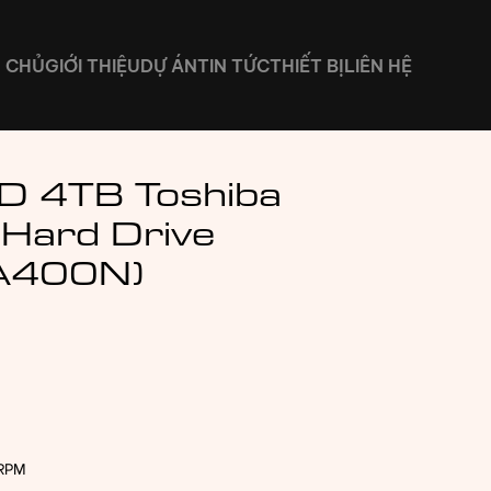
 CHỦ
GIỚI THIỆU
DỰ ÁN
TIN TỨC
THIẾT BỊ
LIÊN HỆ
D 4TB Toshiba
 Hard Drive
A400N)
0RPM