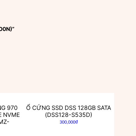
400N)”
G 970
Ổ CỨNG SSD DSS 128GB SATA
IE NVME
(DSS128-S535D)
MZ-
300,000
₫