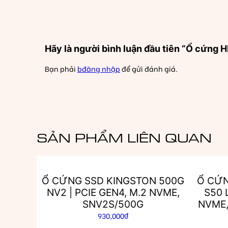
Hãy là người bình luận đầu tiên “Ổ cứn
Bạn phải
bđăng nhập
để gửi đánh giá.
SẢN PHẨM LIÊN QUAN
Ổ CỨNG SSD KINGSTON 500G
Ổ CỨN
NV2 | PCIE GEN4, M.2 NVME,
S50 
SNV2S/500G
NVME,
930,000
₫