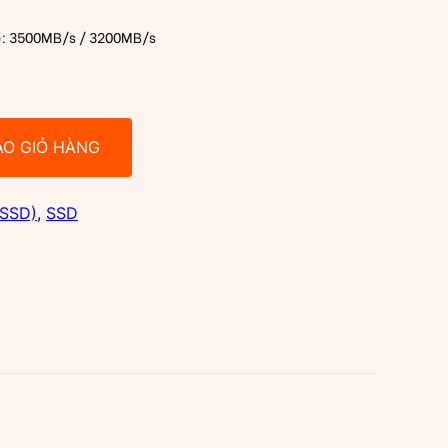
a): 3500MB/s / 3200MB/s
ÀO GIỎ HÀNG
/SSD)
,
SSD