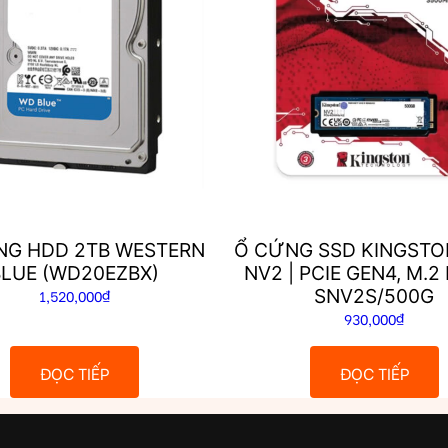
NG HDD 2TB WESTERN
Ổ CỨNG SSD KINGSTO
BLUE (WD20EZBX)
NV2 | PCIE GEN4, M.2
SNV2S/500G
1,520,000
₫
930,000
₫
ĐỌC TIẾP
ĐỌC TIẾP