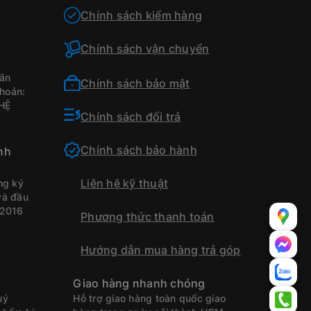
Chính sách kiểm hàng
Chính sách vận chuyển
ân
Chính sách bảo mật
hoản:
HỆ
Chính sách đổi trả
Chính sách bảo hành
nh
Liên hệ kỹ thuật
ng ký
và đầu
/2016
Phương thức thanh toán
Hướng dẫn mua hàng trả góp
Giao hàng nhanh chóng
uý
Hỗ trợ giao hàng toàn quốc giao