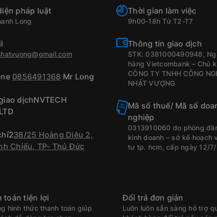
diện pháp luật
Thời gian làm việc
hanh Long
9h00-18h Từ T2-T7
l
Thông tin giao dịch
nhatvuong@gmail.com
STK: 0381000490948, Ng
hàng Vietcombank – Chủ k
CÔNG TY TNHH CÔNG NG
ine
0856491368
Mr Long
NHẬT VƯỢNG
 giao dịchNVTECH
Mã số thuế/ Mã số doa
,LTD
nghiệp
0313910060 do phòng đă
chỉ2
38/25 Hoàng Diệu 2,
kinh doanh – sở kế hoạch 
inh Chiểu, TP- Thủ Đức
tư tp. hcm, cấp ngày 12/7
 toán tiện lợi
Đổi trả đơn giản
g hình thức thanh toán giúp
Luôn luôn sẵn sàng hỗ trợ q