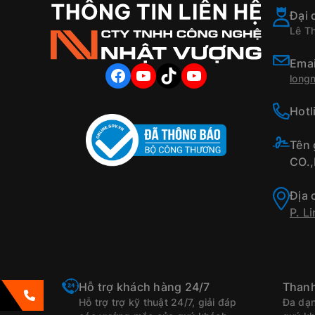
Đại 
Lê T
Emai
FACEBOOK
YOUTUBE
TIKTOK
YOUTUBE
long
Hotl
Tên
CO.
Địa 
P. L
Hỗ trợ khách hàng 24/7
Thanh
Hỗ trợ trợ kỹ thuật 24/7, giải đáp
Đa dạn