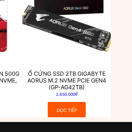
N 500G
Ổ CỨNG SSD 2TB GIGABYTE
 NVME,
AORUS M.2 NVME PCIE GEN4
(GP-AG42TB)
2,850,000
₫
ĐỌC TIẾP