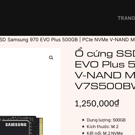
TRANG
SSD Samsung 970 EVO Plus 500GB | PCIe NVMe V-NAND 
Ổ cứng SS
EVO Plus 
V-NAND M
V7S500B
1,250,000
₫
Dung lượng: 500GB
Kích thước: M.2
Kết nối: M.2 NVMe