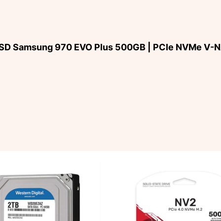
M.2
2280
MZ-
V7S500BW
ứng SSD Samsung 970 EVO Plus 500GB | PCIe NVMe
số
lượng