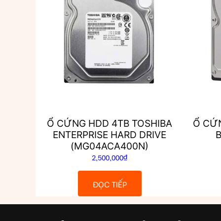
Ổ CỨNG HDD 4TB TOSHIBA
Ổ CỨ
ENTERPRISE HARD DRIVE
(MG04ACA400N)
2,500,000
₫
ĐỌC TIẾP