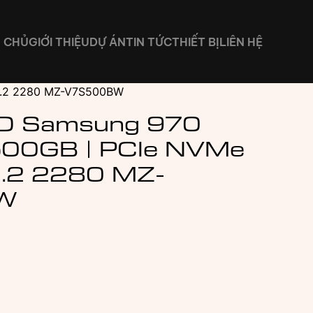
 CHỦ
GIỚI THIỆU
DỰ ÁN
TIN TỨC
THIẾT BỊ
LIÊN HỆ
M.2 2280 MZ-V7S500BW
D Samsung 970
500GB | PCIe NVMe
.2 2280 MZ-
W