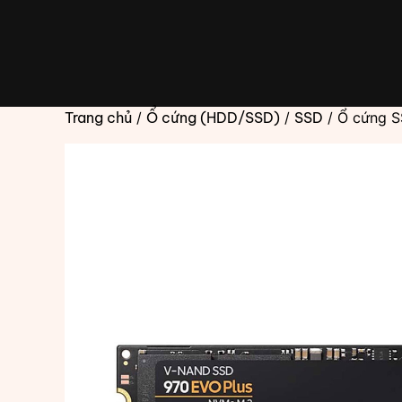
Chuyển
đến
phần
nội
dung
Trang chủ
/
Ổ cứng (HDD/SSD)
/
SSD
/ Ổ cứng 