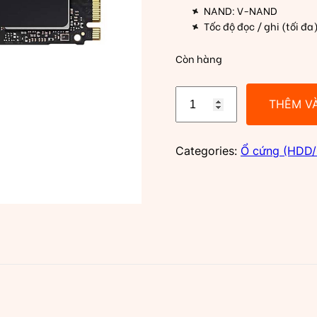
NAND: V-NAND
Tốc độ đọc / ghi (tối đ
Còn hàng
Ổ
THÊM V
cứng
SSD
Samsung
Categories:
Ổ cứng (HDD
970
EVO
Plus
500GB
|
PCIe
NVMe
V-
NAND