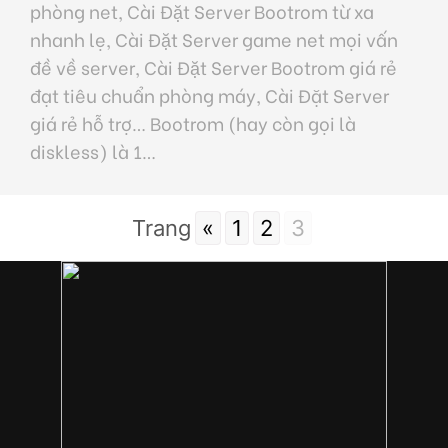
phòng net, Cài Đặt Server Bootrom từ xa
nhanh lẹ, Cài Đặt Server game net mọi vấn
đề về server, Cài Đặt Server Bootrom giá rẻ
đạt tiêu chuẩn phòng máy, Cài Đặt Server
giá rẻ hỗ trợ… Bootrom (hay còn gọi là
diskless) là 1…
Trang
«
1
2
3