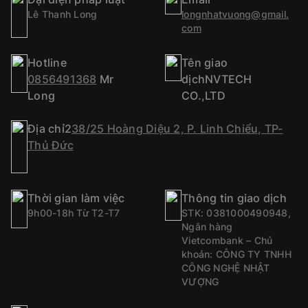
Lê Thanh Long
longnhatvuong@gmail.
com
Hotline
Tên giao
0856491368
Mr
dịchNVTECH
Long
CO.,LTD
Địa chỉ2
38/25 Hoàng Diệu 2, P. Linh Chiểu, TP-
Thủ Đức
Thời gian làm việc
Thông tin giao dịch
9h00-18h Từ T2-T7
STK: 0381000490948,
Ngân hàng
Vietcombank – Chủ
khoản: CÔNG TY TNHH
CÔNG NGHỆ NHẬT
VƯỢNG