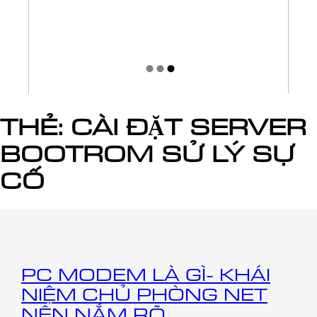
THẺ:
CÀI ĐẶT SERVER
BOOTROM SỬ LÝ SỰ
CỐ
PC MODEM LÀ GÌ- KHÁI
NIỆM CHỦ PHÒNG NET
NÊN NẮM RÕ